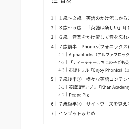
目次
１歳～２歳 英語のかけ流しから
３歳～５歳 「英語は楽しい」印
６歳 音楽をかけ流して音を忘れ
７歳前半 Phonics(フォニック
Alphablocks（アルファブロッ
「ティーチャーまちこの子ども
市販ドリル『Enjoy Phonic
７歳後半① 様々な英語コンテン
英語知育アプリ『Khan Academy
Peppa Pig
７歳後半② サイトワーズを覚え
インプットまとめ