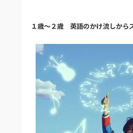
１歳～２歳 英語のかけ流しから