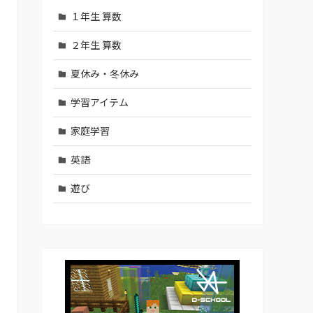
１年生 算数
２年生 算数
夏休み・冬休み
学習アイテム
家庭学習
英語
遊び