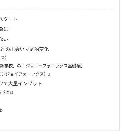
スタート
象に
ない
ス)との出会いで劇的変化
クス）
英語学校」の「ジョリーフォニックス基礎編」
s!（エンジョイフォニックス）』
ツで大量インプット
 Kids』
る