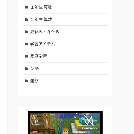
１年生 算数
２年生 算数
夏休み・冬休み
学習アイテム
家庭学習
英語
遊び