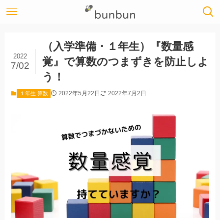
（入学準備・１年生）『数量感
2022
覚』で算数のつまずきを防止しよ
7/02
う！
2022年5月22日
2022年7月2日
１年生 算数